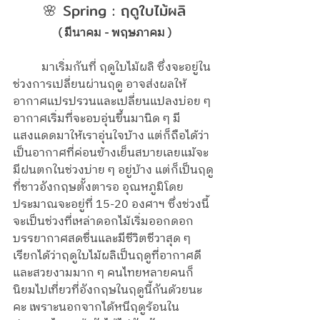
🌸 Spring : ฤดูใบไม้ผลิ
( มีนาคม - พฤษภาคม )
	มาเริ่มกันที่ ฤดูใบไม้ผลิ ซึ่งจะอยู่ใน
ช่วงการเปลี่ยนผ่านฤดู อาจส่งผลให้
อากาศแปรปรวนและเปลี่ยนแปลงบ่อย ๆ 
อากาศเริ่มที่จะอบอุ่นขึ้นมานิด ๆ มี
แสงแดดมาให้เราอุ่นใจบ้าง แต่ก็ถือได้ว่า
เป็นอากาศที่ค่อนข้างเย็นสบายเลยแม้จะ
มีฝนตกในช่วงบ่าย ๆ อยู่บ้าง แต่ก็เป็นฤดู
ที่ชาวอังกฤษตั้งตารอ อุณหภูมิโดย
ประมาณจะอยู่ที่ 15-20 องศาฯ ซึ่งช่วงนี้
จะเป็นช่วงที่เหล่าดอกไม้เริ่มออกดอก 
บรรยากาศสดชื่นและมีชีวิตชีวาสุด ๆ 
เรียกได้ว่าฤดูใบไม้ผลิเป็นฤดูที่อากาศดี
และสวยงามมาก ๆ คนไทยหลายคนก็
นิยมไปเที่ยวที่อังกฤษในฤดูนี้กันด้วยนะ
คะ เพราะนอกจากได้หนีฤดูร้อนใน