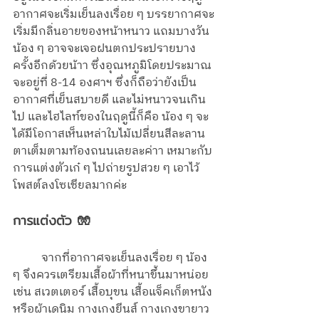
อากาศจะเริ่มเย็นลงเรื่อย ๆ บรรยากาศจะ
เริ่มมีกลิ่นอายของหน้าหนาว แถมบางวัน
น้อง ๆ อาจจะเจอฝนตกประปรายบาง
ครั้งอีกด้วยน้าา ซึ่งอุณหภูมิโดยประมาณ
จะอยู่ที่ 8-14 องศาฯ ซึ่งก็ถือว่ายังเป็น
อากาศที่เย็นสบายดี และไม่หนาวจนเกิน
ไป และไฮไลท์ของในฤดูนี้ก็คือ น้อง ๆ จะ
ได้มีโอกาสเห็นเหล่าใบไม้เปลี่ยนสีละลาน
ตาเต็มตามท้องถนนเลยละค่าา เหมาะกับ
การแต่งตัวเก๋ ๆ ไปถ่ายรูปสวย ๆ เอาไว้
โพสต์ลงโซเชียลมากค่ะ
การแต่งตัว 🧤
	จากที่อากาศจะเย็นลงเรื่อย ๆ น้อง 
ๆ จึงควรเตรียมเสื้อผ้าที่หนาขึ้นมาหน่อย 
เช่น สเวตเตอร์ เสื้อบุขน เสื้อแจ็คเก็ตหนัง 
หรือผ้าเดนิม กางเกงยีนส์ กางเกงขายาว 