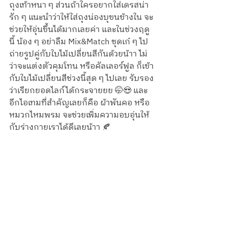
ถุงเท้าหนา ๆ ส่วนถ้าใครอยากใส่เดรสน่า
รัก ๆ แนะนำว่าให้ใส่ถุงน่องบุขนข้างใน จะ
ช่วยให้อุ่นขึ้นได้มากเลยค่า และในช่วงฤดู
นี้ น้อง ๆ อย่าลืม Mix&Match ชุดเก๋ ๆ ไป
ถ่ายรูปคู่กับใบไม้เปลี่ยนสีกันด้วยน้าา ไม่
ว่าจะแต่งตัวคุมโทน หรือคัลเลอร์ฟูล ก็เข้า
กับใบไม้เปลี่ยนสีช่วงนี้สุด ๆ ไปเลย รับรอง
ว่าเรียกยอดไลก์ได้กระจายยย 🤭😍 และ
อีกไอเทมที่สำคัญเลยก็คือ ผ้าพันคอ หรือ
หมวกไหมพรม จะช่วยเพิ่มความอบอุ่นให้
กับร่างกายเราได้ดีเลยน้าา 🍂