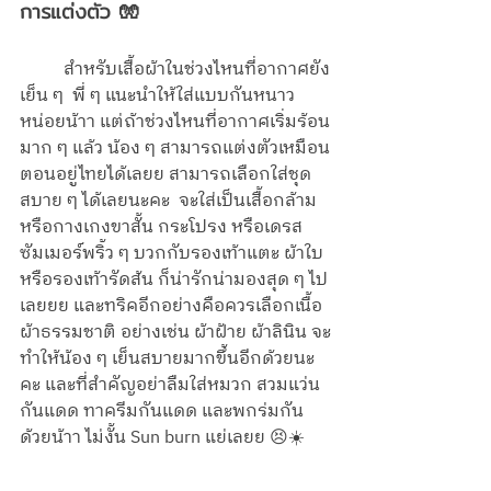
การแต่งตัว 🧤
	สำหรับเสื้อผ้าในช่วงไหนที่อากาศยัง
เย็น ๆ  พี่ ๆ แนะนำให้ใส่แบบกันหนาว
หน่อยน้าา แต่ถ้าช่วงไหนที่อากาศเริ่มร้อน
มาก ๆ แล้ว น้อง ๆ สามารถแต่งตัวเหมือน
ตอนอยู่ไทยได้เลยย สามารถเลือกใส่ชุด
สบาย ๆ ได้เลยนะคะ  จะใส่เป็นเสื้อกล้าม
หรือกางเกงขาสั้น กระโปรง หรือเดรส
ซัมเมอร์พริ้ว ๆ บวกกับรองเท้าแตะ ผ้าใบ 
หรือรองเท้ารัดส้น ก็น่ารักน่ามองสุด ๆ ไป
เลยยย และทริคอีกอย่างคือควรเลือกเนื้อ
ผ้าธรรมชาติ อย่างเช่น ผ้าฝ้าย ผ้าลินิน จะ
ทำให้น้อง ๆ เย็นสบายมากขึ้นอีกด้วยนะ
คะ และที่สำคัญอย่าลืมใส่หมวก สวมแว่น
กันแดด ทาครีมกันแดด และพกร่มกัน
ด้วยน้าา ไม่งั้น Sun burn แย่เลยย 😣☀️