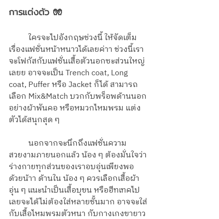
การแต่งตัว 🧤
	ใครจะไปอังกฤษช่วงนี้ ให้จัดเต็ม
เรื่องแฟชั่นหน้าหนาวได้เลยค่าา ช่วงนี้เรา
จะโฟกัสกับแฟชั่นเสื้อตัวนอกซะส่วนใหญ่
เลยย อาจจะเป็น Trench coat, Long 
coat, Puffer หรือ Jacket ก็ได้ สามารถ
เลือก Mix&Match บวกกับพร็อพด้านนอก
อย่างผ้าพันคอ หรือหมวกไหมพรม แต่ง
ตัวได้สนุกสุด ๆ
	นอกจากจะนึกถึงแฟชั่นความ
สวยงามภายนอกแล้ว น้อง ๆ ต้องมั่นใจว่า
ร่างกายทุกส่วนของเราอบอุ่นเพียงพอ
ด้วยน้าา ด้านใน น้อง ๆ ควรเลือกเสื้อผ้า
อุ่น ๆ แนะนำเป็นเสื้อบุขน หรือฮีทเทคไป
เลยจะได้ไม่ต้องใส่หลายชั้นมาก อาจจะใส่
กับเสื้อไหมพรมตัวหนา กับกางเกงขายาว 