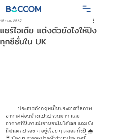
15 ก.ค. 2567
แชร์ไอเดีย แต่งตัวยังไงให้ปัง
ทุกซีซั่นใน UK
	ประเทศอังกฤษเป็นประเทศที่สภาพ
อากาศค่อนข้างแปรปรวนมาก และ
อากาศที่นี่เอาแน่เอานอนไม่ได้เลย แถมยัง
มีฝนตกปรอย ๆ อยู่เรื่อย ๆ ตลอดทั้งปี 🌧️
☔️ น้อง ๆ อาจจะปวดหัวว่ามาประเทศนี้