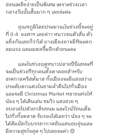
อ่อนเพลียง่ายเป็นพิเศษ เพราะช่วงเวลา
กลางวันนั้นสั้นมาก ๆ เลยล่ะค่ะ
	อุณหภูมิโดยประมาณในช่วงนี้จะอยู่
ที่ 0-4  องศาฯ เลยค่าา หนาวจนตัวสั่น ตัว
แข็งกันเลยก็ว่าได้ บางเมืองอาจมีหิมะตก 
ลมแรง และเมฆครึ้มอีกด้วยนะคะ
	และในช่วงฤดูหนาวปลายปีนี่แหละที่
จะเป็นช่วงที่ทุกคนตั้งตาคอยสำหรับ
เทศกาลคริสต์มาส ทั้งเมืองจะมีแสงสว่าง
ประดับตกแต่งในยามค่ำคืนไปทั่วเมือง 
และจะมี Christmas Market หลายแห่งให้
น้อง ๆ ได้เดินเล่น ชมวิว แสงสวย ๆ 
อบอวลไปด้วยกลิ่นขนม และไวน์ร้อนเต็ม
ไปทั่วทั้งตลาด รับรองได้เลยว่า น้อง ๆ จะ
ได้สัมผัสกับบรรยากาศอันแสนอบอุ่นและ
มีความสุขใจสุด ๆ ไปเลยละค่า 😍