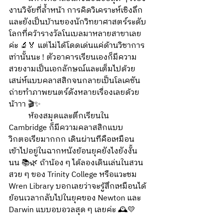
งานวิจัยที่ล้ำหน้า การคิดวิเคราะห์เชิงลึก 
และยังเป็นบ้านของนักวิทยาศาสตร์ระดับ
โลกที่คว้ารางวัลโนเบลมาหลายสาขาเลย
ค่ะ 🔬🏅 แต่ไม่ได้โดดเด่นแค่ด้านวิชาการ
เท่านั้นนะ ! ตัวอาคารเรียนเองก็มีความ
สวยงามเป็นเอกลักษณ์และเต็มไปด้วย
เสน่ห์แบบคลาสสิกจนกลายเป็นโลเคชัน
ถ่ายทำภาพยนตร์ดังหลายเรื่องเลยด้วย
น้าาา 🎬✨
	ห้องสมุดและตึกเรียนใน 
Cambridge ก็มีความคลาสสิกแบบ
วิกตอเรียมากกก เดินผ่านทีคือเหมือน
เข้าไปอยู่ในฉากหนังย้อนยุคยังไงยังงั้น
นน 📚🌿 ถ้าน้อง ๆ ได้ลองเดินเล่นในสวน
สวย ๆ ของ Trinity College หรือแวะชม 
Wren Library บอกเลยว่าจะรู้สึกเหมือนได้
ย้อนเวลากลับไปในยุคของ Newton และ 
Darwin แบบอบอวลสุด ๆ เลยค่ะ 🕰️💛