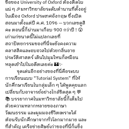
ชื่อของ University of Oxford ต้องติดโผ
แน่ ๆ 🎉มหาวิทยาลัยระดับตำนานที่ตั้งอยู่
ในเมือง Oxford ประเทศอังกฤษ ซึ่งเปิด
สอนมาตั้งแต่ปี ค.ศ. 1096 — บวกเลขดูสิ
คะ ตอนนี้ก็ผ่านมาเกือบ 900 กว่าปี ! 😲 
เก่าแก่ขนาดนี้ไม่แปลกเลยที่
สถาปัตยกรรมของที่นี่จะยังคงความ
คลาสสิคและอบอวลไปด้วยกลิ่นอาย
ประวัติศาสตร์ เดินไปมุมไหนก็เหมือน
หลุดเข้าไปในอดีตเลยค่ะ 🏰✨
	จุดเด่นอีกอย่างของที่นี่คือระบบ
การเรียนแบบ “Tutorial System” ที่ให้
นักศึกษาเรียนในกลุ่มเล็ก ๆ ได้พูดคุยแลก
เปลี่ยนกับอาจารย์อย่างใกล้ชิดสุด ๆ 💬
📚 บรรยากาศในมหาวิทยาลัยนี้ก็เต็มไป
ด้วยความหลากหลายของภาษา 
วัฒนธรรม และมุมมองชีวิตเพราะได้
ต้อนรับนักศึกษาจากทั่วโลกมากมาย และ
ที่สำคัญ เครือข่ายศิษย์เก่าของที่นี่ก็แข็ง