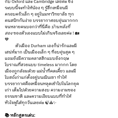
กับ Oxford และ Cambridge เลยค่ะ ซึ่ง
ระบบนี้จะทำให้น้อง ๆ รู้สึกเหมือนมี 
ครอบครัวเล็ก ๆ อยู่ในมหาวิทยาลัย ทุก
คนสนิทกันง่าย บรรยากาศอบอุ่นมากกก 
จนหลายคนบอกว่าที่นี่คือ 
บ้านหลังที่
สอง
 ของตัวเองแบบไม่เกินจริงเลยค่ะ ! 🏡
💙
	ตัวเมือง Durham เองก็น่ารักและมี
เสน่ห์มาก เป็นเมืองเล็ก ๆ ที่อบอุ่นสุด ๆ 
แถมยังมีความคลาสสิกแบบอังกฤษ
โบราณที่สวยแบบ timeless มากกก โดย
เมืองถูกล้อมด้วย แม่น้ำที่คดเคี้ยว และมี 
โบสถ์เก่าแก่ตั้งอยู่บนเนินเขา ทำให้
บรรยากาศคือเหมือนหลุดเข้าไปในโลกยุค
เก่า เต็มไปด้วยความสงบ ความงามของ
ธรรมชาติ และความเงียบแบบที่ทำให้
หัวใจฟูได้ทุกวันเลยค่ะ 🍃⛪✨
📚 หลักสูตรเด่น: