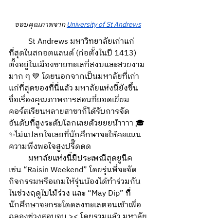
ขอบคุณภาพจาก 
University of St Andrews
	St Andrews มหาวิทยาลัยเก่าแก่
ที่สุดในสกอตแลนด์ (ก่อตั้งในปี 1413) 
ตั้งอยู่ในเมืองชายทะเลที่สงบและสวยงาม
มาก ๆ 💙 โดยนอกจากเป็นมหาลัยที่เก่า
แก่ที่สุดของที่นี่แล้ว มหาลัยแห่งนี้ยังขึ้น
ชื่อเรื่องคุณภาพการสอนที่ยอดเยี่ยม 
คอร์สเรียนหลายสาขาก็ได้รับการจัด
อันดับที่สูงระดับโลกเลยด้วยยยน้าาาา 🎓
✨ไม่แปลกใจเลยที่นักศึกษาจะให้คะแนน
ความพึงพอใจสูงปรี๊ดดด 
	มหาลัยแห่งนี้มีประเพณีสุดยูนีค 
เช่น “Raisin Weekend” โดยรุ่นพี่จะจัด
กิจกรรมหรือเกมให้รุ่นน้องได้ทำร่วมกัน
ในช่วงฤดูใบไม้ร่วง และ “May Dip” ที่
นักศึกษาจะกระโดดลงทะเลตอนเช้าเพื่อ
ฉลองช่วงสอบจบ >< โดยรวมแล้ว มหาลัย