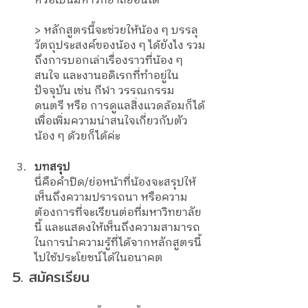
หรือเป็นมหาวิทยาลัยอื่นได้
> หลักสูตรนี้จะช่วยให้น้อง ๆ บรรลุ
วัตถุประสงค์ของน้อง ๆ ได้ยังไง รวม
ถึงการบอกเล่าเรื่องราวที่น้อง ๆ 
สนใจ และงานอดิเรกที่ทำอยู่ใน
ปัจจุบัน เช่น กีฬา วรรณกรรม 
ดนตรี หรือ การดูแลสิ่งแวดล้อมก็ได้ 
เพื่อเพิ่มความน่าสนใจเกี่ยวกับตัว
น้อง ๆ ด้วยก็ได้ค่ะ 
บทสรุป
นี่คือคำปิด/ย่อหน้าที่น้องจะสรุปให้
เห็นถึงความปรารถนา หรือความ
ต้องการที่จะเรียนต่อที่มหาวิทยาลัย
นี้ และแสดงให้เห็นถึงความสามารถ
ในการนำความรู้ที่ได้จากหลักสูตรนี้
ไปใช้ประโยชน์ได้ในอนาคต
5. สมัครเรียน