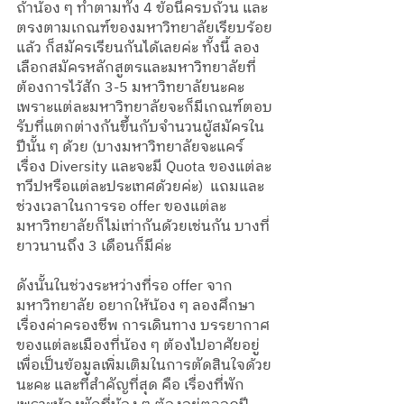
ถ้าน้อง ๆ ทำตามทั้ง 4 ข้อนี้ครบถ้วน และ
ตรงตามเกณฑ์ของมหาวิทยาลัยเรียบร้อย
แล้ว ก็สมัครเรียนกันได้เลยค่ะ ทั้งนี้ ลอง
เลือกสมัครหลักสูตรและมหาวิทยาลัยที่
ต้องการไว้สัก 3-5 มหาวิทยาลัยนะคะ 
เพราะแต่ละมหาวิทยาลัยจะก็มีเกณฑ์ตอบ
รับที่แตกต่างกันขึ้นกับจำนวนผู้สมัครใน
ปีนั้น ๆ ด้วย (บางมหาวิทยาลัยจะแคร์
เรื่อง Diversity และจะมี Quota ของแต่ละ
ทวีปหรือแต่ละประเทศด้วยค่ะ)  แถมและ
ช่วงเวลาในการรอ offer ของแต่ละ
มหาวิทยาลัยก็ไม่เท่ากันด้วยเช่นกัน บางที่
ยาวนานถึง 3 เดือนก็มีค่ะ
ดังนั้นในช่วงระหว่างที่รอ offer จาก
มหาวิทยาลัย อยากให้น้อง ๆ ลองศึกษา
เรื่องค่าครองชีพ การเดินทาง บรรยากาศ
ของแต่ละเมืองที่น้อง ๆ ต้องไปอาศัยอยู่
เพื่อเป็นข้อมูลเพิ่มเติมในการตัดสินใจด้วย
นะคะ และที่สำคัญที่สุด คือ เรื่องที่พัก 