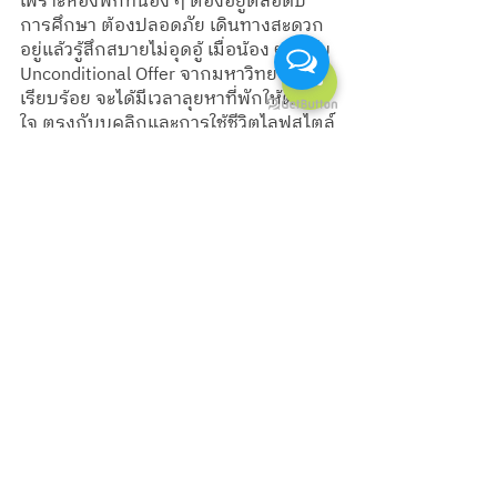
เพราะห้องพักที่น้อง ๆ ต้องอยู่ตลอดปี
การศึกษา ต้องปลอดภัย เดินทางสะดวก 
อยู่แล้วรู้สึกสบายไม่อุดอู้ เมื่อน้อง ๆ ได้รับ 
Unconditional Offer จากมหาวิทยาลัย
เรียบร้อย จะได้มีเวลาลุยหาที่พักให้ตรง
ใจ ตรงกับบุคลิกและการใช้ชีวิตไลฟสไตล์
ของน้อง ๆ ได้เลยค่ะ
แม้การเลือกหาที่พักที่ตรงใจน้องอาจ
ไม่ใช่เรื่องง่าย แต่พี่ ๆ BACCOM จะช่วย
แนะนำน้อง ๆ ให้เจอที่พักที่ช่วยเติมพลัง
การใช้ชีวิตที่อังกฤษได้อย่างเต็มที่ตามที่
หวังไว้ค่ะ ติดต่อพี่ ๆ BACCOM เข้ามาได้
เลยนะคะ เราพร้อมดูแล เพื่อให้ทุกคน
หมดห่วงเรื่องที่พักไม่ตรงปก เพราะพี่ ๆ 
จะเลือกสิ่งที่ดีที่สุดให้เหมือนน้อง ๆ เป็น
คนในครอบครัวเลยค่ะ 😊 
🏡 เรื่องที่พักในอังกฤษให้ BACCOM ดูแล 
🇬🇧 ครบทุกบริการที่ต้องการ ปรึกษาฟรี