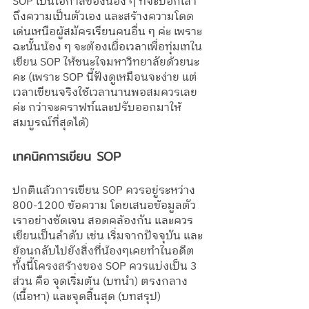
SOP เป็นโอกาสของน้อง ๆ ที่จะบอกเล่า
ถึงความเป็นตัวเอง และสร้างความโดด
เด่นเหนือผู้สมัครเรียนคนอื่น ๆ ค่ะ เพราะ
ฉะนั้นน้อง ๆ จะต้องเผื่อเวลาเพื่อทุ่มเทใน
เขียน SOP ให้ชนะใจมหาวิทยาลัยด้วยนะ
คะ (เพราะ SOP นี้ฟังดูเหมือนจะง่าย แต่
เวลาเขียนจริงใช้เวลานานพอสมควรเลย
ค่ะ กว่าจะคราฟท์และปรับออกมาให้
สมบูรณ์ที่สุดได้)
เทคนิคการเขียน SOP
ปกติแล้วการเขียน SOP ควรอยู่ระหว่าง 
800-1200 ข้อความ โดยเสนอข้อมูลตัว
เราอย่างชัดเจน สอดคล้องกัน และควร
เขียนเป็นลำดับ เช่น เริ่มจากปัจจุบัน และ
ย้อนกลับไปยังสิ่งที่น้องๆเคยทำในอดีต
ทั้งนี้โครงสร้างของ SOP ควรแบ่งเป็น 3 
ส่วน คือ จุดเริ่มต้น (บทนำ) ตรงกลาง 
(เนื้อหา) และจุดสิ้นสุด (บทสรุป)