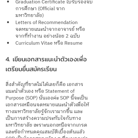
Graduation Certificate ใบรับรองจบ
การศึกษา (Official จาก
มหาวิทยาลัย)
Letters of Recommendation 
จดหมายแนะนำจากอาจารย์ หรือ
จากที่ทำงาน อย่างน้อย 2 ฉบับ
Curriculum Vitae หรือ Resume 
4. เขียนเอกสารแนะนำตัวเองเพื่อ
เตรียมยื่นสมัครเรียน
สิ่งสำคัญที่ขาดไม่ได้เลยก็คือ เอกสาร
แนะนำตัวเอง หรือ Statement of 
Purpose (SOP) นั่นเองค่ะ SOP นี้จะเป็น
เอกสารเหมือนจดหมายแนะนำตัวเพื่อให้
ทางมหาวิทยาลัยรู้จักเรามากขึ้น และ
เป็นการสร้างความประทับใจกับทาง
มหาวิทยาลัย เพราะนอกเหนือจากเกรด 
และข้อกำหนดคุณสมบัติเบื้องต้นแล้ว 