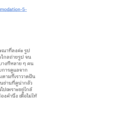
mmodation-5-
ษณาที่ลงค่ะ รูป
ยะไกลถ่ายรูป จน
อบางทีหลาย ๆ คน
้รับการดูแลจาก
งามตามที่เราวาดฝัน
่านที่ดูน่ากลัว 
นไปเพราะอยู่ใกล้
องคำนึง เพื่อไม่ให้