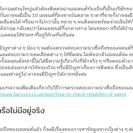
อังกฤษส่วนใหญ่แล้วต้องติดต่อผ่านเอเจนต์ท้องถิ่นที่เป็นบริษัท
ดียวกันอาจจะมีเป็น 10 เอเจนต์ที่ลงขายในตลาด ราคาที่ขายก็อาจจ
วามสับสนได้ หรือมากไปกว่านั้น หลาย ๆ คนติดต่อพร้อมจ่ายเงินให้
ที่อังกฤษ กลับพบว่าโดนเอเจนต์ทิ้งกลางทาง โดนหลอก หรือได้บ้านทิพย
คคอมให้ช่วยหาที่อยู่ให้กะทันหันค่ะ 
ันปัญหาต่าง ๆ น้อง ๆ จะต้องตรวจสอบความน่าเชื่อถือของเอเจนต์ที
และสอบถามรายละเอียดต่าง ๆ ให้ชัดเจน ไม่ต้องกลัวเอเจนต์ค่ะ
รั้งเอเจนต์เหล่านี้ไม่ได้มีความรู้เกี่ยวกับที่พักจริง ๆ หรือตอบคำถ
ม่ยอมส่งเอกสารให้ครบถ้วน หรือมีปัญหาเรื่องการติดต่อ ซึ่งเป
และเช่าอยู่ไป อาจจะมีปัญหาได้ภายหลังค่ะ 
านบทความเพิ่มเติมเกี่ยวกับวิธีการตรวจสอบความน่าเชื่อถือของเ
//www.baccom.co.uk/post/how-to-check-reliability-of-agent
หรือไม่มีอยู่จริง
่อถือของเอเจนต์แล้ว ก็จะมีเรื่องของการหาข้อมูลจากเว็บต่าง ๆ ค่ะ