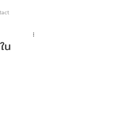
tact
งใน