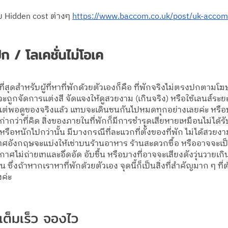
บ Hidden cost ต่างๆ 
https://www.baccom.co.uk/post/uk-acco
ปก / โลเคชั่นไม่โอเค
สุดสำหรับผู้ที่หาที่พักด้วยตัวเองก็คือ ที่พักจริงไม่ตรงปกตามโฆ
ะถูกจัดการแต่งสี จัดแจงให้ดูสวยงาม (เกินจริง) หรือใช้เลนส์ระ
 แต่พอดูของจริงแล้ว แทบจะเดินชนกันไปหมดทุกอย่างเลยค่ะ หรื
น เก่ากว่าที่คิด สิ่งของภายในที่พักก็มีการชำรุดเสียหายเหมือนไม่ได
 หรือหนักไปกว่านั้น มีบางกรณีที่ละแวกที่ตั้งของที่พัก ไม่ได้สวย
เทศอังกฤษ​จะแบ่งให้เช่าบนร้านอาหาร ร้านสะดวกซื้อ หรืออาจจะเป็นย
ากาศไม่ถ่ายเทและอึดอัด อับชื้น หรือบางที่อาจจะเสียงดังวุ่นวายเกิ
ซึ่งถ้าหากเราหาที่พักด้วยตัวเอง จุดนี้ก็เป็นสิ่งที่สำคัญมาก ๆ ที่ต้
งค่ะ
ะเต็มเร็ว จองไว