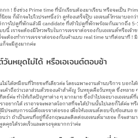
ก ! ยิ่งช่วง Prime time ที่นักเรียนต้องมาเรียน หรือจะเป็น Prime 
นที่นิยม ก็มักจะไปไวประหนึ่งว่า ดูห้องเสร็จปุ๊บ เอเจนต์โทรมาบอก
การไปดูที่พักแล้วมี candidate ที่เข้าไปดูที่พักพร้อมกันมากถึง 5-1
บนี้ เราจะต้องมีไหวพริบในการเจรจาต่อรองกับเอเจนต์หรือเจ้าของ
่จะต้องทำการเจรจาต่อรองกับเค้าแบบ real time นาทีต่อนาที ! มิฉ
นก็จะมีสูงมากค่ะ 
์วันหยุดไม่ได้ หรือเอเจนต์ตอบช้า
ไม่ได้เหมือนที่ไทยซะทีเดียวค่ะ โดยเฉพาะงานด้านบริการ บอกได้เ
ค้าถือว่าเวลาส่วนตัวของเค้าสำคัญ วันหยุดคือวันหยุด ซึ่งหลาย ๆ
ทิตย์ค่ะ ทำให้เกิดปัญหาต่าง ๆ มากมาย ซึ่งถ้าไปเจอบางเอเจนต์ที่เ
ี่เราอยากได้ เราอาจจะพลาดโอกาสที่จะได้บ้านนั้นไปเลยก็ได้ค่ะ ห
ู้มีประสบการณ์เพื่อเจรจาต่อรอง เพื่อให้เอเจนต์ตอบรับข้อเสนอ
นอนว่า ถ้าเป็นคนที่อยู่ที่อังกฤษและติดต่อเอเจนต์มาเยอะ ก็จะสาม
ธีพูดคุยได้รวดเร็วและตรงจุดมากกว่าค่ะ