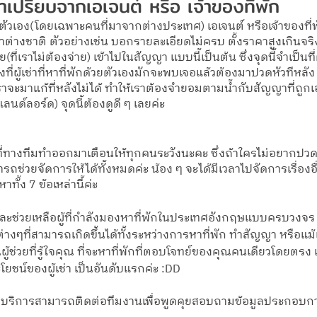
าเปรียบจากเอเจนต์ หรือ เจ้าของที่พัก
ตัวเอง(โดยเฉพาะคนที่มาจากต่างประเทศ) เอเจนต์ หรือเจ้าของที่
ช่าต่างชาติ ตัวอย่างเช่น บอกรายละเอียดไม่ครบ ตั้งราคาสูงเกินจร
ที่เราไม่ต้องจ่าย) เข้าไปในสัญญา แบบนี้เป็นต้น ซึ่งจุดนี้จำเป็นที
ิงที่ผู้เช่าที่หาที่พักด้วยตัวเองมักจะพบเจอแล้วต้องมาปวดหัวทีหล
าจะมาแก้ที่หลังไม่ได้ ทำให้เราต้องจำยอมตามน้ำกับสัญญาที่ถูก
แลนด์ลอร์ด) จุดนี้ต้องดูดี ๆ เลยค่ะ 
ัง ที่ทางทีมทำออกมาเตือนให้ทุกคนระวังนะคะ ซึ่งถ้าใครไม่อยากปวดห
ถช่วยจัดการให้ได้ทั้งหมดค่ะ น้อง ๆ จะได้มีเวลาไปจัดการเรื่องอื
ั้ง 7 ข้อเหล่านี้ค่ะ
ะช่วยเหลือผู้ที่กำลังมองหาที่พักในประเทศอังกฤษแบบครบวงจร !
่างๆที่สามารถเกิดขึ้นได้ทั้งระหว่างการหาที่พัก ทำสัญญา หรือแม้
ู้ช่วยที่รู้ใจคุณ ที่จะหาที่พักที่ตอบโจทย์ของคุณคนเดียวโดยตรง เ
ชน์ของผู้เช่า เป็นอันดับแรกค่ะ :DD
จบริการสามารถติดต่อทีมงานเพื่อพูดคุยสอบถามข้อมูลประกอบการ