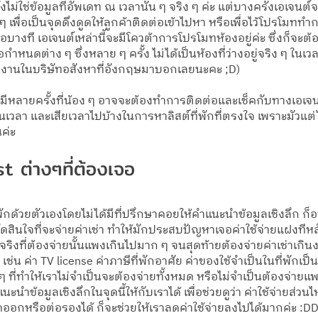
ไม่ใช่ข้อมูลที่อัพเดท ณ เวลานั้น ๆ จริง ๆ ค่ะ แต่บางครั้งเอเจนต์จะ
 ๆ เพื่อเป็นจุดดึงดูดให้ลูกค้าติดต่อเข้าไปหา หรือเพื่อไว้โปรโมท
หรือบางที เอเจนต์เหล่านี้จะมีโควต้าการโปรโมทห้องอยู่ค่ะ ซึ่งก็จะต
ดต่าง ๆ ซึ่งหลาย ๆ ครั้ง ไม่ได้เป็นห้องที่ว่างอยู่จริง ๆ ในเวลานั
ำงานในบริษัทอสังหาที่อังกฤษมาบอกเลยนะคะ ;D) 
จะมีหลายครั้งที่น้อง ๆ อาจจะต้องทำการติดต่อและเช็คกับทางเอเจน
เวลา และเสียเวลาไปบ้างในการหาลิสต์ที่พักที่ตรงใจ เพราะมัวแต่ไป
นค่ะ
t ต่างๆที่ต้องเจอ
พักด้วยตัวเองโดยไม่ได้มีที่ปรึกษาคอยให้คำแนะนำข้อมูลเชิงลึก ก็อา
ดสินใจที่จะจ่ายค่าเช่า ทำให้มักประสบปัญหาเจอค่าใช้จ่ายแฝงทีหลังท
าจริงที่ต้องจ่ายนั้นแพงเกินไปมาก ๆ จนสุดท้ายต้องจ่ายค่าเช่าเกินง
ะ เช่น ค่า TV license ค่าภาษีที่พักอาศัย ค่าของใช้จำเป็นในที่พักเป็นต
น ๆ ที่ทำให้เราไม่จำเป็นจะต้องจ่ายทั้งหมด หรือไม่จำเป็นต้องจ่าย
นะนำข้อมูลเชิงลึกในจุดนี้ให้กับเราได้ เพื่อช่วยดูว่า ค่าใช้จ่ายส่ว
ออกหรือต่อรองได้ ก็จะช่วยให้เราลดค่าใช้จ่ายลงไปได้มากค่ะ :D