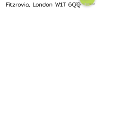
Fitzrovia, London W1T 6QQ
ประเภทห้องพัก:
 1 bedroom
ประเภทตึก: 
Flat
ราคา: 
£381 pw
Flat ที่มีห้องนอนพอดีสำหรับ 1 ท่าน  มี
ห้องน้ำในตัว มีพื้นที่ครัว และห้องนั่งเล่นที่
กว้างมากๆ ที่พักแบบ Flat นี้ใกล้กับ tube 
สถานี Warren Street นอกจากจะเดินทาง
สะดวกแล้ว แถวที่พักยังมีทั้งห้างและร้าน
อาหารอีกด้วยนะคะ 