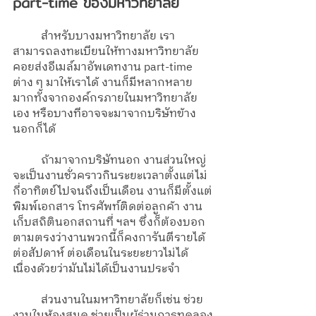
part-time ของมหาวิทยาลัย
	สำหรับบางมหาวิทยาลัย เรา
สามารถลงทะเบียนให้ทางมหาวิทยาลัย
คอยส่งอีเมล์มาอัพเดทงาน part-time 
ต่าง ๆ มาให้เราได้ งานก็มีหลากหลาย
มากทั้งจากองค์กรภายในมหาวิทยาลัย
เอง หรือบางทีอาจจะมาจากบริษัทข้าง
นอกก็ได้
	ถ้ามาจากบริษัทนอก งานส่วนใหญ่
จะเป็นงานชั่วคราวกินระยะเวลาตั้งแต่ไม่
กี่อาทิตย์ไปจนถึงเป็นเดือน งานก็มีตั้งแต่
พิมพ์เอกสาร โทรศัพท์ติดต่อลูกค้า งาน
เก็บสถิตินอกสถานที่ ฯลฯ ซึ่งก็ต้องบอก
ตามตรงว่างานพวกนี้ก็คงการันตีรายได้
ต่อสัปดาห์ ต่อเดือนในระยะยาวไม่ได้ 
เนื่องด้วยว่ามันไม่ได้เป็นงานประจำ 
	ส่วนงานในมหาวิทยาลัยก็เช่น ช่วย
งานในห้องสมุด ช่วยเป็นผู้ร่วมการทดลอง