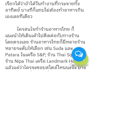
เรียกได้ว่าถ้าได้วันทำงานที่กระจายทั้ง
อาทิตย์ บางทีก็แทบไม่ต้องทำอาหารกิน
เองเลยทีเดียว 
	ใครสนใจทำร้านอาหารไทย ก็
แนะนำให้เดินเค้าไปติดต่อกับทางร้าน
โดยตรงเลย ร้านอาหารไทยก็มีหลายร้าน
หลายระดับให้เลือก เช่น Suda และ 
Patara ในเครือ S&P, ร้าน Thai Square, 
ร้าน Nipa Thai เครือ Landmark Hotel ก็
แล้วแค่ว่าใครจะชอบสไตล์ไหนนะจ๊ะ บาง
คนชอบร้านที่ดูไฮโซเนื่องจากรายได้ต่อ
ชั่วโมงดีกว่าเล็กน้อย ปริมาณลูกค้าไม่
เยอะ ลูกค้าไม่เรื่องมากและทิปหนัก แต่
บางคนก็ชอบร้านที่เป็นกันเองมากกว่า 
เพราะไม่อยากใส่ชุดไทย ไม่ชอบมี
พิธีรีตอง หรือบางคนอาจจะไม่ได้มีตัว
เลือกเพราะในเมืองที่ตัวเองอยู่มีอยู่ร้าน
ไทยอยู่ร้านเดียว (ฮา)