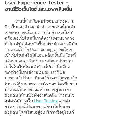
User Experience Tester - 
งานรีวิวเว็บไซต์และแอพพลิเคชั่น
	งานนี้สำหรับคนที่ชอบแสดงความ
คิดเห็นและคำแนะนำค่ะ เคยเล่นเน็ตแล้ว
เจอเหตุการณ์แบบว่า 'เฮ้ย อ่าวลิงก์เสีย' 
หรือเจอเว็บไซต์ที่เราคิดว่าใช้งานยากจัง 
ทำไมเค้าไม่จัดหน้าเว็บอย่างนั้นอย่างนี้มั้ย
คะ งานนี้ก็คือ UserTesting เค้าจะให้เรา
เข้าเว็บไซต์หรือใช้แอพพลิเคชั่นนึง โดยที่
เค้าจะบอกมาว่าให้เราหาข้อมูลเกี่ยวกับ
อะไรในเว็บนั้น แล้วก็จะให้เราอัดเสียง
ระหว่างที่เราใช้งานเว็บอยู่ เราก็พูด
บรรยายไปว่าเราเห็นอะไร เจอปัญหาอะไร
ในการใช้งาน เพราะอะไร ฯลฯ ใครที่อยาก
ทำงานนี้ก็เลยต้องมีสกิลการพูดภาษา
อังกฤษให้คนฟังฟังง่ายนิดนึง ใครสนใจ
สมัครได้ทางเว็บ 
User Testing
 เลยค่ะ 
จริง ๆ เว็บนี้เป็นของอเมริกาไม่ใช่ของ
อังกฤษ ใครเรียนอยู่อเมริกาหรือยุโรปก็