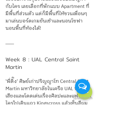
กับใคร เลยเลือกที่พักแบบ Apartment ที่
มีพื้นที่ส่วนตัว แต่ก็มีพื้นที่ให้ชวนเพื่อนๆ
มาเล่นบอร์ดเกมยันเช้าและนอนโซฟา 
นอนพื้นที่ห้องได้! 
Week 8 : UAL Central Saint 
Martin
'พี่ติ๊ง' ศิษย์เก่าปริญญาโท Central Saint 
Martin มหาวิทยาลัยในเครือ UAL ที่มีชื่อ
เสียงและโดดเด่นเรื่องศิลปะและแฟชั่น ถ้า
ใครไปเดินแถว Kingscross แล้วเห็นสีผม
จี๊ดจ๊าด แต่งตัวมีสไตล์ คิดไว้ได้เลย ว่า
เด็กมหาวิทยาลัยนี้แน่ๆ 
พี่ติ๊งเป็นอีกคนที่ทำอะไรต้องสุด หาห้องก็