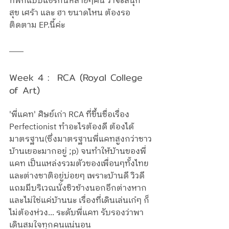
ที่พักแบบแชร์กันหลายๆคน ว่าจะสนุก 
สุข เศร้า และ ฮา ขนาดไหน ต้องรอ
ติดตาม EP.นี้ค่ะ
Week 4 :  RCA (Royal College 
of Art) 
'พี่แคท' ศิษย์เก่า RCA ที่ขึ้นชื่อเรื่อง 
Perfectionist ทำอะไรต้องดี ต้องได้
มาตรฐาน(ซึ่งมาตรฐานพี่แคทสูงกว่าชาว
บ้านเยอะมากอยู่ ;p) จนทำให้บ้านของพี่
แคท เป็นแหล่งรวมตัวของเพื่อนๆทั้งไทย
และต่างชาติอยู่บ่อยๆ เพราะบ้านดี วิวดี 
แถมมีบริเวณนั่งชิวข้างนอกอีกต่างหาก 
และไม่ใช่แค่บ้านนะ เรื่องที่เดินเล่นเก๋ๆ ก็
ไม่ต้องห่วง... ระดับพี่แคท รับรองว่าพา
เดินสมใจทุกคนแน่นอน