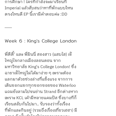
การศึกษา ! ใครที่กำลังจะมาเรียนที่ 
Imperial แล้วสับสนว่าหาที่พักแบบไหน 
ตรงไหนดี EP นี้เรามีคำตอบค่ะ :DD
Week 6 : King's College London
พี่ตีตี้’ และ พี่มินนี่ สองสาว (แสบใส) เจ๊
ใหญ่ใจกลางเมืองลอนดอน จาก
มหาวิทยาลัย King's College London! ซึ่ง
ฉายาเจ๊ใหญ่ไม่ได้มาง่าย ๆ เพราะต้อง
แลกมาด้วยช่วงล่างที่แข็งแรง จากการ
เดินซอกแซกทุกซอกซอยของ Waterloo 
แถมยังลามไปจนย่าน Strand อีกต่างหาก
เพราะ KCL เค้ามีหลายแคมปัส ซึ่งบางทีก็
เรียนสลับกันไปมา.. รับรองว่าทั้งเรื่อง
ที่พักและกินอยู่ (รวมถึงเรื่องเที่ยวเฮฮา) มี