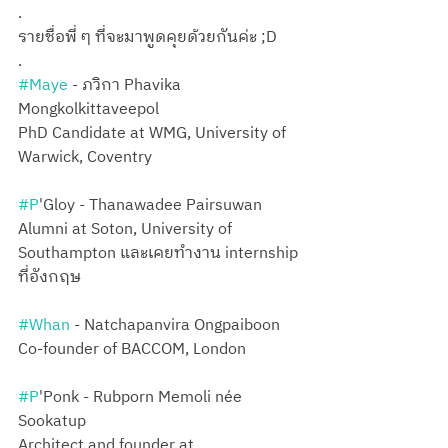
.
รายชื่อพี่ ๆ ที่จะมาพูดคุยด้วยกันค่ะ ;D
.
#Maye
 - ภวิกา Phavika 
Mongkolkittaveepol
PhD Candidate at WMG, University of 
Warwick, Coventry
#P
'Gloy - Thanawadee Pairsuwan
Alumni at Soton, University of 
Southampton และเคยทำงาน internship 
ที่อังกฤษ
#Whan
 - Natchapanvira Ongpaiboon
Co-founder of BACCOM, London
#P
'Ponk - Rubporn Memoli née 
Sookatup 
Architect and founder at 