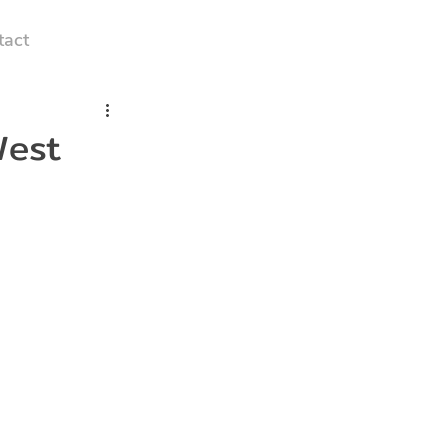
tact
 West